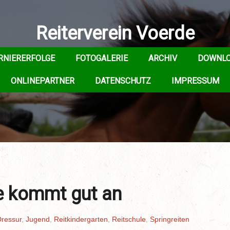
Reiterverein Voerde
RNIERERFOLGE
FOTOGALERIE
ARCHIV
DOWNL
ONLINEPARTNER
DATENSCHUTZ
IMPRESSUM
e kommt gut an
ressur
,
Jugend
,
Reitkindergarten
,
Reitschule
,
Springreiten