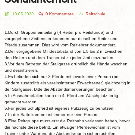
10.05.2020
0 Kommentare
Reitschule
1.Durch Gruppeneinteilung (4 Reiter pro Reitstunde) und
vorgegebene Zeitfenster kommen nur dieselben Reiter und
Pferde zusammen. Dies wird vom Reitlehrer dokumentiert.
2.Der vorgegebene Mindestabstand von 1,5 bis 2 m zwischen
den Reitern und dem Trainer ist zu jeder Zeit einzuhalten.
3.Vor dem Betreten der Stallgasse gründlich die Hände waschen
und desinfizieren.
4.Es befinden sich nur 3 Pferde mit jeweils einer Person (bei
Kindern zusätzlich ein vereinsinterner Erwachsener) gleichzeitig in
der Stallgasse. Bitte die Abstandsmarkierungen beachten.
5.In Ausnahmefällen kann ein 4. Pferd am Waschplatz fertig
gemacht werden.
6.Für jedes Schulpferd ist eigenes Putzzeug zu benutzen.
7.In der Sattelkammer ist immer nur eine Person.
8.Eine Reitgruppe muss erst die Reitbahn verlassen haben, bevor
die nächste diese betritt. Ein etwaiger Pferdewechsel ist vom
Trainer unter Wahrung der Abstandsregeln sicherzustellen.