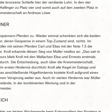
 die bronzene Schleife hier der verdiente Lohn. In den vier
aflinger zu Platz vier und somit auch auf den zweiten Platz in
smeisterschaft an Andreas Löwe.
NNER
spännern-Pferden zu. Wieder einmal schenkten sich die beiden
er, deren Gespanne in einem Top-Zustand sind, nichts. Im
er mit seinen Pferden Carl und Elias mit der Note 7,5 die
r. Kroll erkannte diesen Sieg von Müller neidlos an: „Das sah in
ours blieb Kroll mit den Wallachen Elea und Ernesto erstmals
) durch. Die Entscheidung, auch über die Kreismeisterschaft,
Im ersten Hindernis durchfuhr Kroll alle Kegel im Galopp und
 Das anschließende Hügelhindernis kostete Kroll aufgrund eines
nen Vorsprung weiter aus. Auch im vierten Hindernis war Müller
Gelände, in der kombinierten Wertung und in der
meister.
EICH
kler am letzten Wochenende beim Fahrsportfest des Nordens in