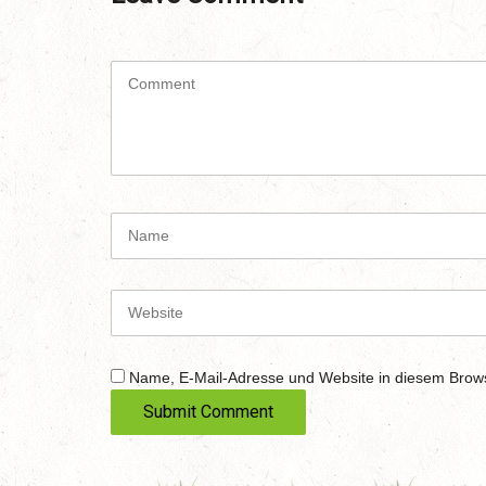
C
o
m
m
e
n
t
N
(
a
*
m
)
e
W
e
b
s
Name, E-Mail-Adresse und Website in diesem Brow
i
t
e