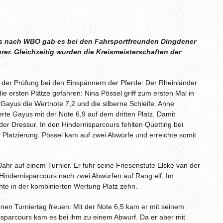
ups nach WBO gab es bei den Fahrsportfreunden Dingdener
rer. Gleichzeitig wurden die Kreismeisterschaften der
in der Prüfung bei den Einspännern der Pferde: Der Rheinländer
e ersten Plätze gefahren: Nina Pössel griff zum ersten Mal in
 Gayus die Wertnote 7,2 und die silberne Schleife. Anne
erte Gayus mit der Note 6,9 auf dem dritten Platz. Damit
i der Dressur. In den Hindernisparcours fehlten Quetting bei
Platzierung. Pössel kam auf zwei Abwürfe und erreichte somit
ahr auf einem Turnier. Er fuhr seine Friesenstute Elske van der
 Hindernisparcours nach zwei Abwürfen auf Rang elf. Im
chte in der kombinierten Wertung Platz zehn.
en Turniertag freuen: Mit der Note 6,5 kam er mit seinem
isparcours kam es bei ihm zu einem Abwurf. Da er aber mit