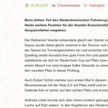
28.08.2018
0 Kommentare
Fahrsport
Beim dritten Teil des Niederrheinischen Fahrerc
Heide weitere Punkten für die Voerder Kutschenfah
Gespannfahrer vergeben.
Der Reitverein Voerde entsendete gleich vier Starter 
Gayus wurde dabei gleich zweimal in der Dressur auf di
der Saison ins Turniergeschehen ein und erreichte mit
Quetting setzte konstant ihre gute Form fort und platzi
stabilisierte sie sich im Niederrhein Cup auf Platz zwe
einem Abwurf nur eine knappe halbe Sekunde zu einer 
den neunten Platz in dieser Prüfung.
Auch Eckart Schön startete zum ersten Mal in diesem J
Bloomenstraat mit der Note 6,0 auf Platz zwölf und im
Gelände fuhr er sicher auf den achten Platz und errei
Andreas Löwe konnte sich über einen rundum gelungen
Larino auf Patz sieben. In den Kegeltoren des Hindern