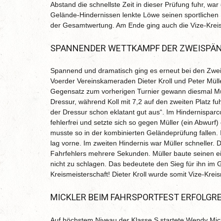
Abstand die schnellste Zeit in dieser Prüfung fuhr, war
Gelände-Hindernissen lenkte Löwe seinen sportlichen H
der Gesamtwertung. Am Ende ging auch die Vize-Krei
SPANNENDER WETTKAMPF DER ZWEISPÄ
Spannend und dramatisch ging es erneut bei den Zwei
Voerder Vereinskameraden Dieter Kroll und Peter Müll
Gegensatz zum vorherigen Turnier gewann diesmal Müll
Dressur, während Koll mit 7,2 auf den zweiten Platz fuh
der Dressur schon eklatant gut aus“. Im Hindernisparc
fehlerfrei und setzte sich so gegen Müller (ein Abwurf
musste so in der kombinierten Geländeprüfung fallen. 
lag vorne. Im zweiten Hindernis war Müller schneller.
Fahrfehlers mehrere Sekunden. Müller baute seinen ei
nicht zu schlagen. Das bedeutete den Sieg für ihn im 
Kreismeisterschaft! Dieter Kroll wurde somit Vize-Kreis
MICKLER BEIM FAHRSPORTFEST ERFOLGR
Auf höchstem Niveau der Klasse S startete Wendy Mic