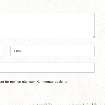
E
m
a
i
l
ser für meinen nächsten Kommentar speichern.