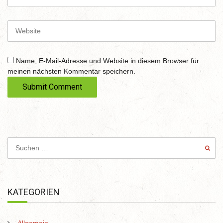
e
m
a
i
W
l
e
b
s
Name, E-Mail-Adresse und Website in diesem Browser für
i
meinen nächsten Kommentar speichern.
t
e
KATEGORIEN