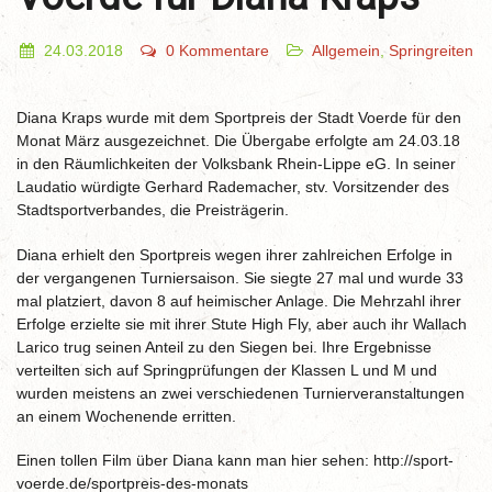
24.03.2018
0 Kommentare
Allgemein
,
Springreiten
Diana Kraps wurde mit dem Sportpreis der Stadt Voerde für den
Monat März ausgezeichnet. Die Übergabe erfolgte am 24.03.18
in den Räumlichkeiten der Volksbank Rhein-Lippe eG. In seiner
Laudatio würdigte Gerhard Rademacher, stv. Vorsitzender des
Stadtsportverbandes, die Preisträgerin.
Diana erhielt den Sportpreis wegen ihrer zahlreichen Erfolge in
der vergangenen Turniersaison. Sie siegte 27 mal und wurde 33
mal platziert, davon 8 auf heimischer Anlage. Die Mehrzahl ihrer
Erfolge erzielte sie mit ihrer Stute High Fly, aber auch ihr Wallach
Larico trug seinen Anteil zu den Siegen bei. Ihre Ergebnisse
verteilten sich auf Springprüfungen der Klassen L und M und
wurden meistens an zwei verschiedenen Turnierveranstaltungen
an einem Wochenende erritten.
Einen tollen Film über Diana kann man hier sehen: http://sport-
voerde.de/sportpreis-des-monats