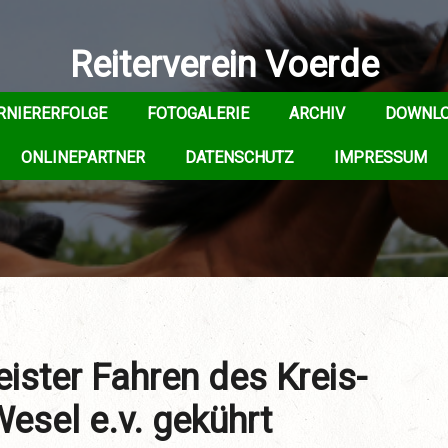
Reiterverein Voerde
RNIERERFOLGE
FOTOGALERIE
ARCHIV
DOWNL
ONLINEPARTNER
DATENSCHUTZ
IMPRESSUM
eister Fahren des Kreis-
esel e.v. gekührt