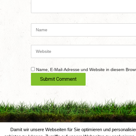
m
e
n
t
N
(
a
*
m
)
e
W
e
b
s
Name, E-Mail-Adresse und Website in diesem Brow
i
t
e
Damit wir unsere Webseiten für Sie optimieren und personali
Reiterverein Voerde e. V.
|
IT-Solution-AD