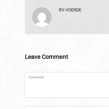
RV-VOERDE
Leave Comment
C
o
m
m
e
n
t
N