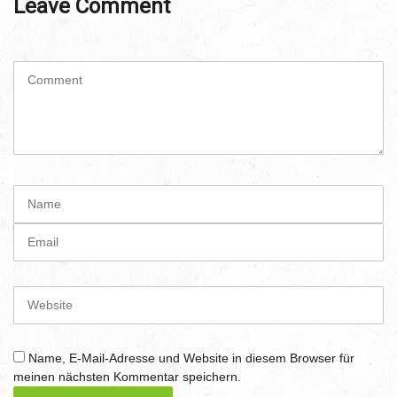
Leave Comment
C
o
m
m
e
n
t
N
(
a
*
m
E
)
e
m
a
i
W
l
e
b
s
Name, E-Mail-Adresse und Website in diesem Browser für
i
meinen nächsten Kommentar speichern.
t