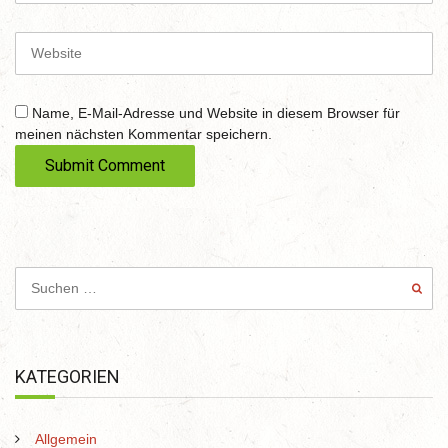
a
i
W
l
e
b
s
Name, E-Mail-Adresse und Website in diesem Browser für
i
meinen nächsten Kommentar speichern.
t
e
KATEGORIEN
Allgemein