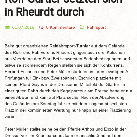
in Rheurdt durch
01.07.2016
0 Kommentare
Fahrsport
Beim gut organisierten Reitfahrsport-Turnier auf dem Gelände
des Reit- und Fahrvereins Rheurdt gingen auch drei Kutschen
aus Voerde an den Start.Bei schwersten Bodenbedingungen und
teilweise strömendem Regen stellten sie sich der Konkurrenz.
Herbert Eschrich und Peter Müller starteten in ihren jeweiligen A-
Prüfungen für Ein- bzw. Zweispänner. Eschrich platzierte mit
seinem Pferd Gayus in der Dressur im Mittelfeld der Starter. In
einer guten Fahrt durch den Kegelparcour am Freitag hatte er nur
einen Abwurf und kam auf Platz sechs. Nach der Absolvierung
des Geländes am Sonntag fuhr er mit dem insgesamt sechsten
Platz in der kombinierten Wertung nur knapp an einer Platzierung
vorbei.
Peter Müller stellte seine beiden Pferde Arthos und Enzo in der
Dressur vor. Im Kegelparcours kam er anschließend auf den