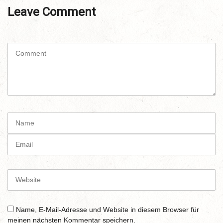
Leave Comment
C
o
m
m
e
n
t
N
(
a
*
m
E
)
e
m
a
i
W
l
e
b
s
Name, E-Mail-Adresse und Website in diesem Browser für
i
meinen nächsten Kommentar speichern.