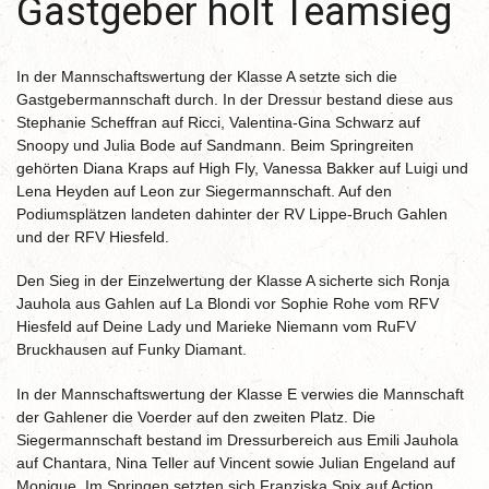
Gastgeber holt Teamsieg
In der Mannschaftswertung der Klasse A setzte sich die
Gastgebermannschaft durch. In der Dressur bestand diese aus
Stephanie Scheffran auf Ricci, Valentina-Gina Schwarz auf
Snoopy und Julia Bode auf Sandmann. Beim Springreiten
gehörten Diana Kraps auf High Fly, Vanessa Bakker auf Luigi und
Lena Heyden auf Leon zur Siegermannschaft. Auf den
Podiumsplätzen landeten dahinter der RV Lippe-Bruch Gahlen
und der RFV Hiesfeld.
Den Sieg in der Einzelwertung der Klasse A sicherte sich Ronja
Jauhola aus Gahlen auf La Blondi vor Sophie Rohe vom RFV
Hiesfeld auf Deine Lady und Marieke Niemann vom RuFV
Bruckhausen auf Funky Diamant.
In der Mannschaftswertung der Klasse E verwies die Mannschaft
der Gahlener die Voerder auf den zweiten Platz. Die
Siegermannschaft bestand im Dressurbereich aus Emili Jauhola
auf Chantara, Nina Teller auf Vincent sowie Julian Engeland auf
Monique. Im Springen setzten sich Franziska Spix auf Action,