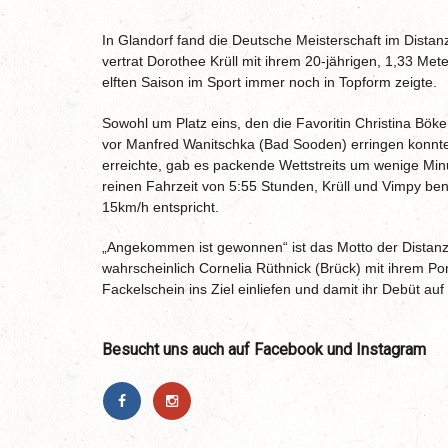
In Glandorf fand die Deutsche Meisterschaft im Distan
vertrat Dorothee Krüll mit ihrem 20-jährigen, 1,33 Mete
elften Saison im Sport immer noch in Topform zeigte.
Sowohl um Platz eins, den die Favoritin Christina Bök
vor Manfred Wanitschka (Bad Sooden) erringen konnte,
erreichte, gab es packende Wettstreits um wenige Mi
reinen Fahrzeit von 5:55 Stunden, Krüll und Vimpy be
15km/h entspricht.
„Angekommen ist gewonnen“ ist das Motto der Distanzre
wahrscheinlich Cornelia Rüthnick (Brück) mit ihrem Pon
Fackelschein ins Ziel einliefen und damit ihr Debüt a
Besucht uns auch auf Facebook und Instagram