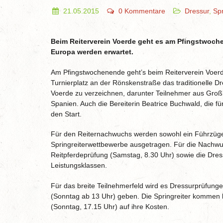
21.05.2015
0 Kommentare
Dressur
,
Spr
Beim Reiterverein Voerde geht es am Pfingstwoch
Europa werden erwartet.
Am Pfingstwochenende geht’s beim Reiterverein Voer
Turnierplatz an der Rönskenstraße das traditionelle D
Voerde zu verzeichnen, darunter Teilnehmer aus Großb
Spanien. Auch die Bereiterin Beatrice Buchwald, die fü
den Start.
Für den Reiternachwuchs werden sowohl ein Führzüge
Springreiterwettbewerbe ausgetragen. Für die Nachwuc
Reitpferdeprüfung (Samstag, 8.30 Uhr) sowie die Dre
Leistungsklassen.
Für das breite Teilnehmerfeld wird es Dressurprüfunge
(Sonntag ab 13 Uhr) geben. Die Springreiter kommen b
(Sonntag, 17.15 Uhr) auf ihre Kosten.