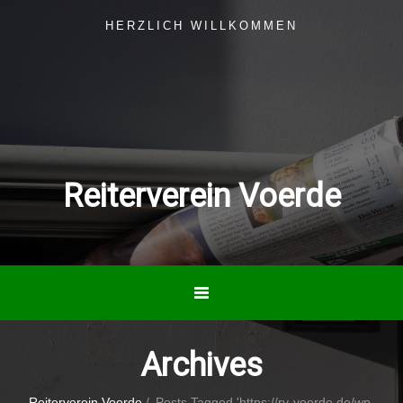
HERZLICH WILLKOMMEN
Reiterverein Voerde
Archives
Reiterverein Voerde
/
Posts Tagged 'https://rv-voerde.de/wp-