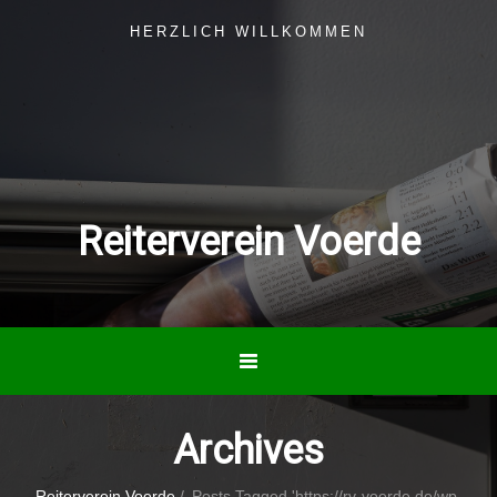
HERZLICH WILLKOMMEN
Reiterverein Voerde
Archives
Reiterverein Voerde
/
Posts Tagged 'https://rv-voerde.de/wp-